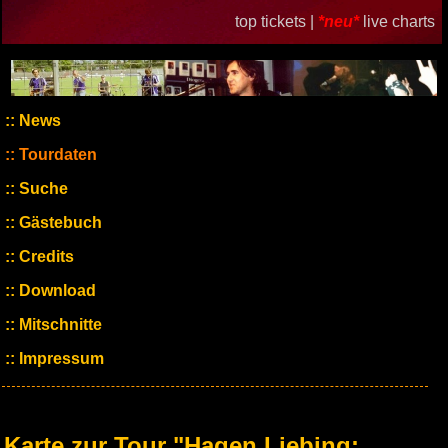
top tickets |
*neu*
live charts
News
Tourdaten
Suche
Gästebuch
Credits
Download
Mitschnitte
Impressum
Karte zur Tour "Hagen Liebing: