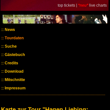
top tickets |
*neu*
live charts
News
Tourdaten
Suche
Gästebuch
Credits
Download
Mitschnitte
Impressum
Karte zur Tour "Hagen Liebing: