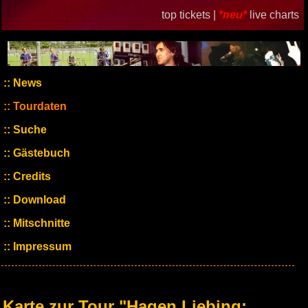
top tickets |
*neu*
live charts
News
Tourdaten
Suche
Gästebuch
Credits
Download
Mitschnitte
Impressum
Karte zur Tour "Hagen Liebing: