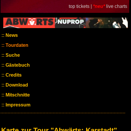
top tickets |
*neu*
live charts
News
Tourdaten
Suche
Gästebuch
Credits
Download
Mitschnitte
Impressum
Karte zur Tour "Abwärts: Karstadt"