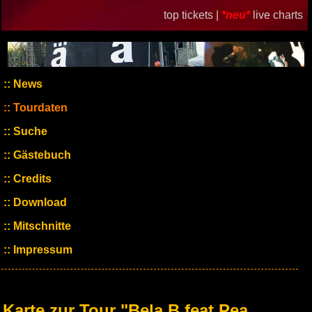
top tickets |
*neu*
live charts
News
Tourdaten
Suche
Gästebuch
Credits
Download
Mitschnitte
Impressum
Karte zur Tour "Bela B feat Pea