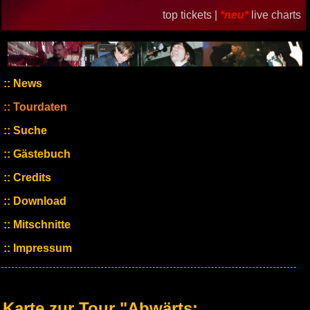
top tickets |
*neu*
live charts
News
Tourdaten
Suche
Gästebuch
Credits
Download
Mitschnitte
Impressum
Karte zur Tour "Abwärts: