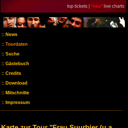
top tickets |
*neu*
live charts
News
Tourdaten
Suche
Gästebuch
Credits
Download
Mitschnitte
Impressum
Karte zur Tour "Frau Suurbier (u.a.