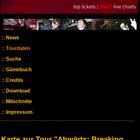
top tickets |
*neu*
live charts
News
Tourdaten
Suche
Gästebuch
Credits
Download
Mitschnitte
Impressum
Karte zur Tour "Abwärts: Breaking