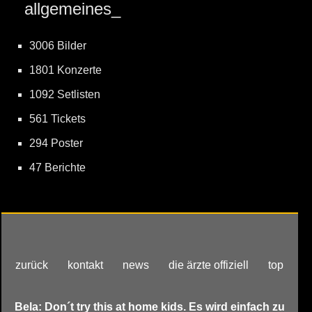
allgemeines_
3006 Bilder
1801 Konzerte
1092 Setlisten
561 Tickets
294 Poster
47 Berichte
zurück
kontakt
news
die ärzte offiziell
top
Bela: Don´t try this at home kids. Es wird einfach zu