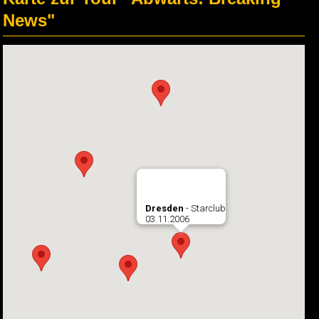
News"
Dresden
- Starclub
03.11.2006