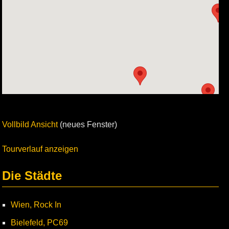
Vollbild Ansicht
(neues Fenster)
Tourverlauf anzeigen
Die Städte
Wien, Rock In
Bielefeld, PC69