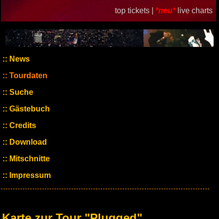
top tickets |
*neu*
live charts
News
Tourdaten
Suche
Gästebuch
Credits
Download
Mitschnitte
Impressum
Karte zur Tour "Plugged"