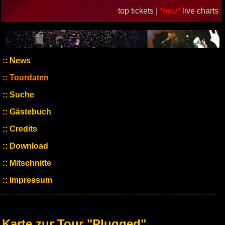
top tickets |
*neu*
live charts
News
Tourdaten
Suche
Gästebuch
Credits
Download
Mitschnitte
Impressum
Karte zur Tour "Plugged"