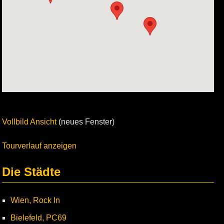
Vollbild Ansicht
(neues Fenster)
Tourverlauf anzeigen
Die Städte
Wien, Rock In
Bielefeld, PC69