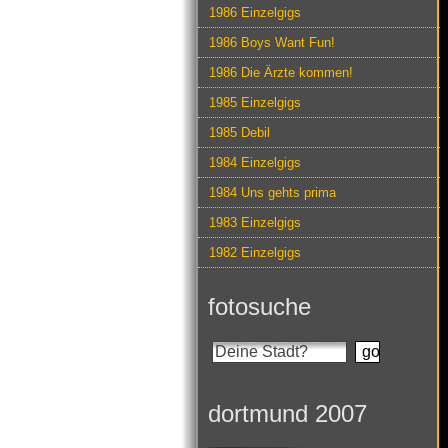
1986 Einzelgigs
1986 Boys Want Fun!
1986 Die Ärzte kommen!
1985 Einzelgigs
1985 Debil
1984 Einzelgigs
1984 Uns gehts prima
1983 Einzelgigs
1982 Einzelgigs
fotosuche
dortmund 2007