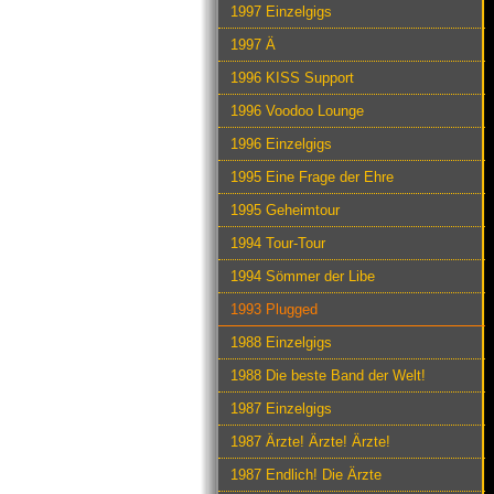
1997 Einzelgigs
1997 Ä
1996 KISS Support
1996 Voodoo Lounge
1996 Einzelgigs
1995 Eine Frage der Ehre
1995 Geheimtour
1994 Tour-Tour
1994 Sömmer der Libe
1993 Plugged
1988 Einzelgigs
1988 Die beste Band der Welt!
1987 Einzelgigs
1987 Ärzte! Ärzte! Ärzte!
1987 Endlich! Die Ärzte