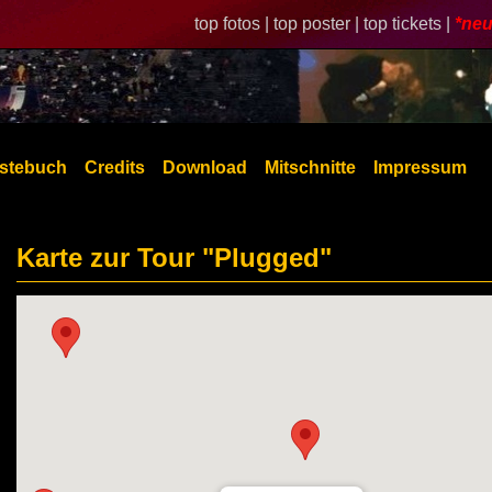
top fotos |
top poster |
top tickets |
*neu
stebuch
Credits
Download
Mitschnitte
Impressum
Karte zur Tour "Plugged"