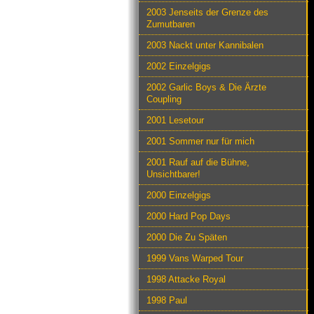
2003 Jenseits der Grenze des
Zumutbaren
2003 Nackt unter Kannibalen
2002 Einzelgigs
2002 Garlic Boys & Die Ärzte
Coupling
2001 Lesetour
2001 Sommer nur für mich
2001 Rauf auf die Bühne,
Unsichtbarer!
2000 Einzelgigs
2000 Hard Pop Days
2000 Die Zu Späten
1999 Vans Warped Tour
1998 Attacke Royal
1998 Paul