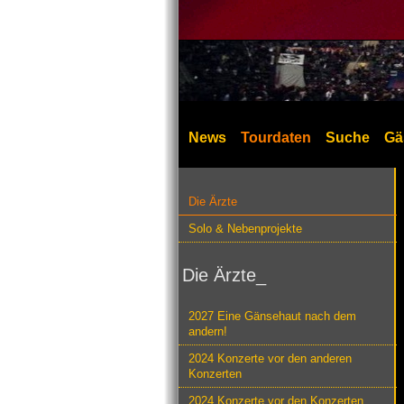
News
Tourdaten
Suche
Gä
Die Ärzte
Solo & Nebenprojekte
Die Ärzte_
2027 Eine Gänsehaut nach dem
andern!
2024 Konzerte vor den anderen
Konzerten
2024 Konzerte vor den Konzerten