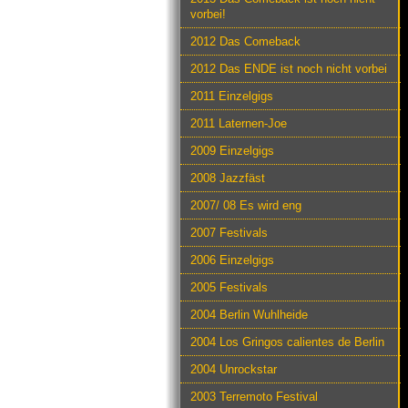
vorbei!
2012 Das Comeback
2012 Das ENDE ist noch nicht vorbei
2011 Einzelgigs
2011 Laternen-Joe
2009 Einzelgigs
2008 Jazzfäst
2007/ 08 Es wird eng
2007 Festivals
2006 Einzelgigs
2005 Festivals
2004 Berlin Wuhlheide
2004 Los Gringos calientes de Berlin
2004 Unrockstar
2003 Terremoto Festival