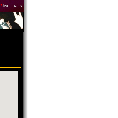
*
live charts