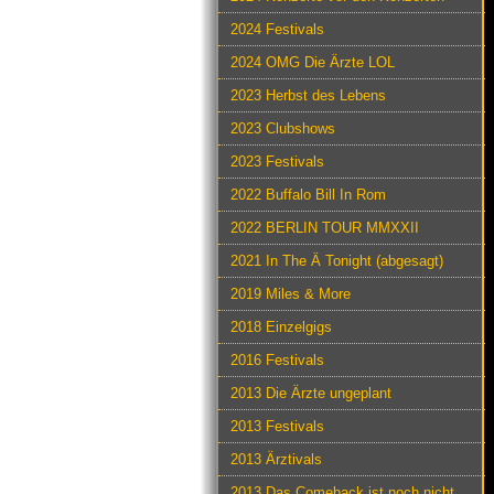
2024 Festivals
2024 OMG Die Ärzte LOL
2023 Herbst des Lebens
2023 Clubshows
2023 Festivals
2022 Buffalo Bill In Rom
2022 BERLIN TOUR MMXXII
2021 In The Ä Tonight (abgesagt)
2019 Miles & More
2018 Einzelgigs
2016 Festivals
2013 Die Ärzte ungeplant
2013 Festivals
2013 Ärztivals
2013 Das Comeback ist noch nicht