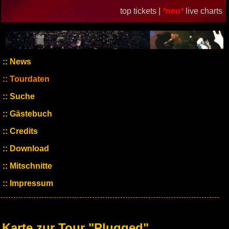
top tickets |
*neu*
live charts
News
Tourdaten
Suche
Gästebuch
Credits
Download
Mitschnitte
Impressum
Karte zur Tour "Plugged"