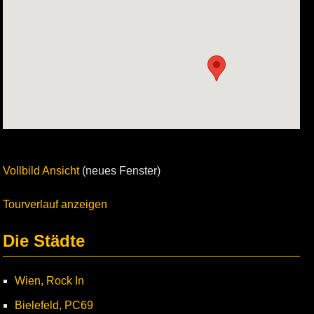
Vollbild Ansicht
(neues Fenster)
Tourverlauf anzeigen
Die Städte
Wien, Rock In
Bielefeld, PC69