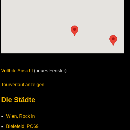
Vollbild Ansicht
(neues Fenster)
Tourverlauf anzeigen
Die Städte
Wien, Rock In
Bielefeld, PC69