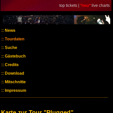
top tickets |
*neu*
live charts
News
Tourdaten
Suche
Gästebuch
Credits
Download
Mitschnitte
Impressum
Karte zur Tour "Plugged"