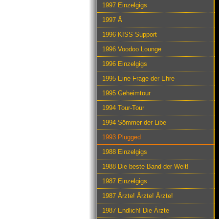
1997 Einzelgigs
1997 Ä
1996 KISS Support
1996 Voodoo Lounge
1996 Einzelgigs
1995 Eine Frage der Ehre
1995 Geheimtour
1994 Tour-Tour
1994 Sömmer der Libe
1993 Plugged
1988 Einzelgigs
1988 Die beste Band der Welt!
1987 Einzelgigs
1987 Ärzte! Ärzte! Ärzte!
1987 Endlich! Die Ärzte