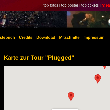
top fotos |
top poster |
top tickets |
*neu
stebuch
Credits
Download
Mitschnitte
Impressum
Karte zur Tour "Plugged"