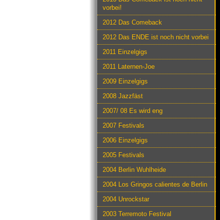
vorbei!
2012 Das Comeback
2012 Das ENDE ist noch nicht vorbei
2011 Einzelgigs
2011 Laternen-Joe
2009 Einzelgigs
2008 Jazzfäst
2007/ 08 Es wird eng
2007 Festivals
2006 Einzelgigs
2005 Festivals
2004 Berlin Wuhlheide
2004 Los Gringos calientes de Berlin
2004 Unrockstar
2003 Terremoto Festival