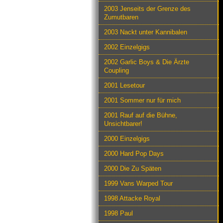
2003 Jenseits der Grenze des
Zumutbaren
2003 Nackt unter Kannibalen
2002 Einzelgigs
2002 Garlic Boys & Die Ärzte
Coupling
2001 Lesetour
2001 Sommer nur für mich
2001 Rauf auf die Bühne,
Unsichtbarer!
2000 Einzelgigs
2000 Hard Pop Days
2000 Die Zu Späten
1999 Vans Warped Tour
1998 Attacke Royal
1998 Paul