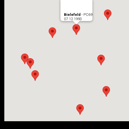
Bielefeld
- PC69
07.12.1993