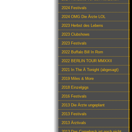
2024 Festivals
2024 OMG Die Ärzte LOL
2023 Herbst des Lebens
2023 Clubshows
2023 Festivals
2022 Buffalo Bill In Rom
2022 BERLIN TOUR MMXXII
2021 In The Ä Tonight (abgesagt)
2019 Miles & More
2018 Einzelgigs
2016 Festivals
2013 Die Ärzte ungeplant
2013 Festivals
2013 Ärztivals
2013 Das Comeback ist noch nicht