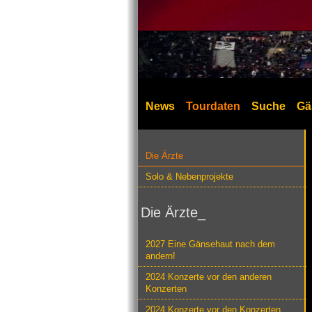
News
Tourdaten
Suche
Gä
Die Ärzte
Solo & Nebenprojekte
Die Ärzte_
2027 Eine Gänsehaut nach dem
andern!
2024 Konzerte vor den anderen
Konzerten
2024 Konzerte vor den Konzerten