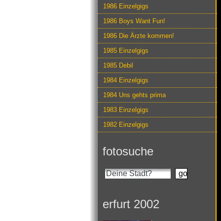
1986 Einzelgigs
1986 Boys Want Fun!
1986 Die Ärzte kommen!
1985 Einzelgigs
1985 Debil
1984 Einzelgigs
1984 Uns gehts prima
1983 Einzelgigs
1982 Einzelgigs
fotosuche
erfurt 2002