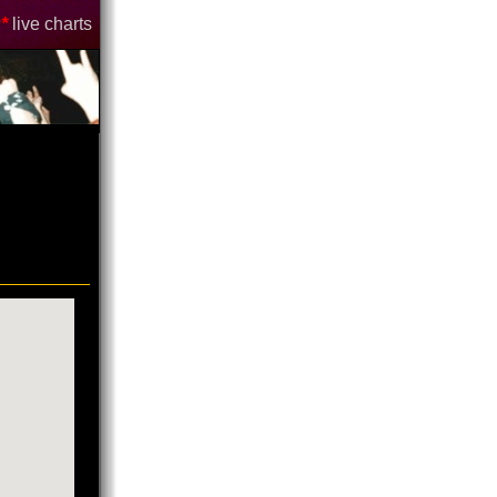
*
live charts