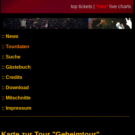
top tickets |
*neu*
live charts
News
Tourdaten
Suche
Gästebuch
Credits
Download
Mitschnitte
Impressum
Karte zur Tour "Geheimtour"