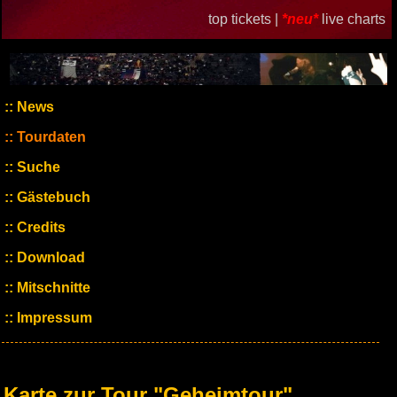
top tickets |
*neu*
live charts
News
Tourdaten
Suche
Gästebuch
Credits
Download
Mitschnitte
Impressum
Karte zur Tour "Geheimtour"