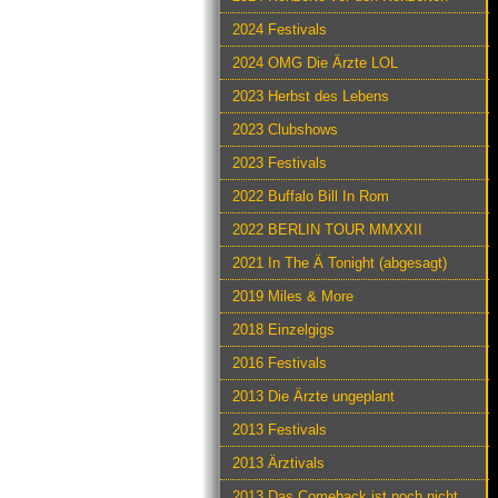
2024 Festivals
2024 OMG Die Ärzte LOL
2023 Herbst des Lebens
2023 Clubshows
2023 Festivals
2022 Buffalo Bill In Rom
2022 BERLIN TOUR MMXXII
2021 In The Ä Tonight (abgesagt)
2019 Miles & More
2018 Einzelgigs
2016 Festivals
2013 Die Ärzte ungeplant
2013 Festivals
2013 Ärztivals
2013 Das Comeback ist noch nicht