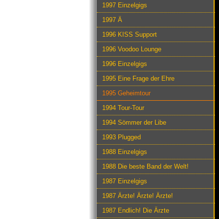
1997 Einzelgigs
1997 Ä
1996 KISS Support
1996 Voodoo Lounge
1996 Einzelgigs
1995 Eine Frage der Ehre
1995 Geheimtour
1994 Tour-Tour
1994 Sömmer der Libe
1993 Plugged
1988 Einzelgigs
1988 Die beste Band der Welt!
1987 Einzelgigs
1987 Ärzte! Ärzte! Ärzte!
1987 Endlich! Die Ärzte