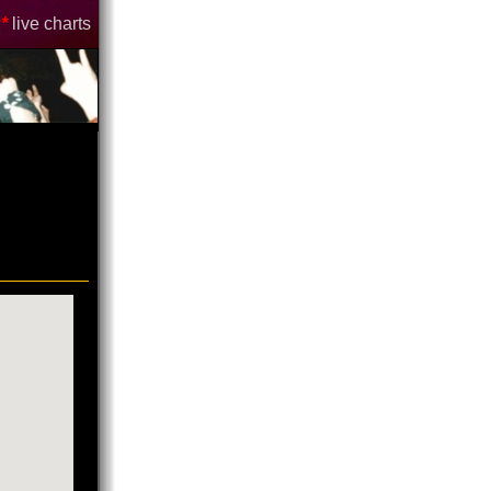
*
live charts