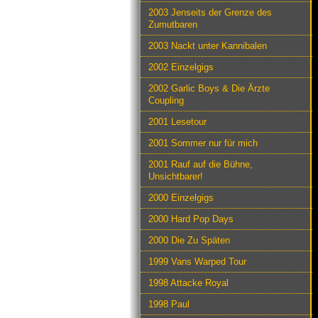
2003 Jenseits der Grenze des
Zumutbaren
2003 Nackt unter Kannibalen
2002 Einzelgigs
2002 Garlic Boys & Die Ärzte
Coupling
2001 Lesetour
2001 Sommer nur für mich
2001 Rauf auf die Bühne,
Unsichtbarer!
2000 Einzelgigs
2000 Hard Pop Days
2000 Die Zu Späten
1999 Vans Warped Tour
1998 Attacke Royal
1998 Paul