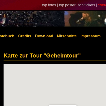
top fotos |
top poster |
top tickets |
*neu
stebuch
Credits
Download
Mitschnitte
Impressum
Karte zur Tour "Geheimtour"