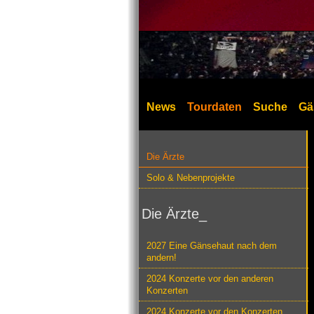
News
Tourdaten
Suche
Gä
Die Ärzte
Solo & Nebenprojekte
Die Ärzte_
2027 Eine Gänsehaut nach dem
andern!
2024 Konzerte vor den anderen
Konzerten
2024 Konzerte vor den Konzerten