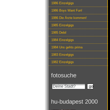
1986 Einzelgigs
1986 Boys Want Fun!
1986 Die Ärzte kommen!
1985 Einzelgigs
1985 Debil
1984 Einzelgigs
1984 Uns gehts prima
1983 Einzelgigs
1982 Einzelgigs
fotosuche
hu-budapest 2000