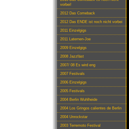
vorbei!
2012 Das Comeback
2012 Das ENDE ist noch nicht vorbei
2011 Einzelgigs
2011 Laternen-Joe
2009 Einzelgigs
2008 Jazzfäst
2007/ 08 Es wird eng
2007 Festivals
2006 Einzelgigs
2005 Festivals
2004 Berlin Wuhlheide
2004 Los Gringos calientes de Berlin
2004 Unrockstar
2003 Terremoto Festival