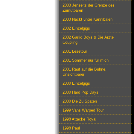
2003 Jenseits der Grenze des
Zumutbaren
2003 Nackt unter Kannibalen
2002 Einzelgigs
2002 Garlic Boys & Die Ärzte
Coupling
2001 Lesetour
2001 Sommer nur für mich
2001 Rauf auf die Bühne,
Unsichtbarer!
2000 Einzelgigs
2000 Hard Pop Days
2000 Die Zu Späten
1999 Vans Warped Tour
1998 Attacke Royal
1998 Paul