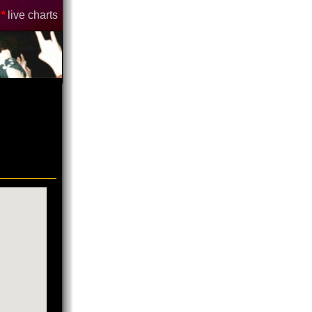
*
live charts