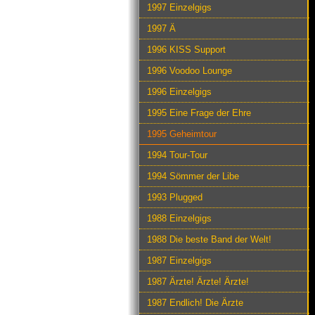
1997 Einzelgigs
1997 Ä
1996 KISS Support
1996 Voodoo Lounge
1996 Einzelgigs
1995 Eine Frage der Ehre
1995 Geheimtour
1994 Tour-Tour
1994 Sömmer der Libe
1993 Plugged
1988 Einzelgigs
1988 Die beste Band der Welt!
1987 Einzelgigs
1987 Ärzte! Ärzte! Ärzte!
1987 Endlich! Die Ärzte