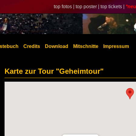
top fotos |
top poster |
top tickets |
*neu
stebuch
Credits
Download
Mitschnitte
Impressum
Karte zur Tour "Geheimtour"