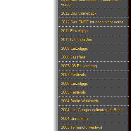
vorbei!
2012 Das Comeback
2012 Das ENDE ist noch nicht vorbei
2011 Einzelgigs
2011 Laternen-Joe
2009 Einzelgigs
2008 Jazzfäst
2007/ 08 Es wird eng
2007 Festivals
2006 Einzelgigs
2005 Festivals
2004 Berlin Wuhlheide
2004 Los Gringos calientes de Berlin
2004 Unrockstar
2003 Terremoto Festival