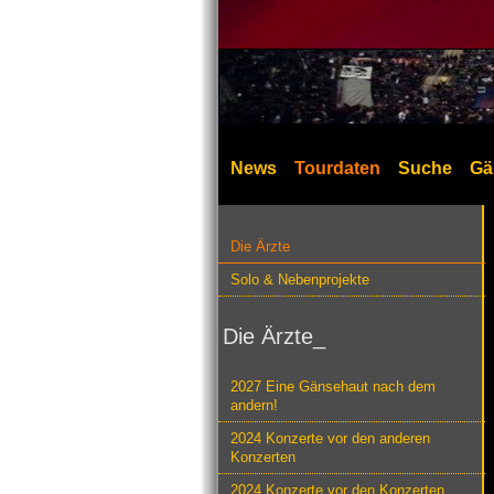
News
Tourdaten
Suche
Gä
Die Ärzte
Solo & Nebenprojekte
Die Ärzte_
2027 Eine Gänsehaut nach dem
andern!
2024 Konzerte vor den anderen
Konzerten
2024 Konzerte vor den Konzerten