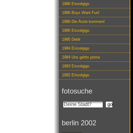
1986 Einzelgigs
1986 Boys Want Fun!
1986 Die Ärzte kommen!
1985 Einzelgigs
1985 Debil
1984 Einzelgigs
1984 Uns gehts prima
1983 Einzelgigs
1982 Einzelgigs
fotosuche
berlin 2002