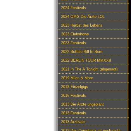
2024 Festivals
2024 OMG Die Ärzte LOL
2023 Herbst des Lebens
2023 Clubshows
2023 Festivals
2022 Buffalo Bill In Rom
2022 BERLIN TOUR MMXXII
2021 In The Ä Tonight (abgesagt)
2019 Miles & More
2018 Einzelgigs
2016 Festivals
2013 Die Ärzte ungeplant
2013 Festivals
2013 Ärztivals
2013 Das Comeback ist noch nicht