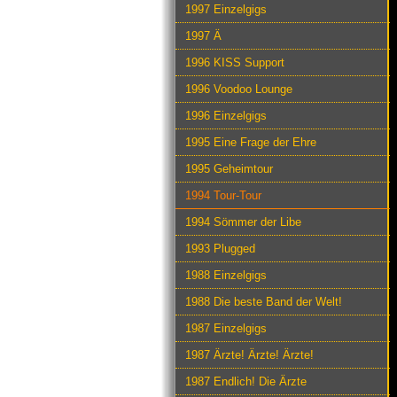
1997 Einzelgigs
1997 Ä
1996 KISS Support
1996 Voodoo Lounge
1996 Einzelgigs
1995 Eine Frage der Ehre
1995 Geheimtour
1994 Tour-Tour
1994 Sömmer der Libe
1993 Plugged
1988 Einzelgigs
1988 Die beste Band der Welt!
1987 Einzelgigs
1987 Ärzte! Ärzte! Ärzte!
1987 Endlich! Die Ärzte