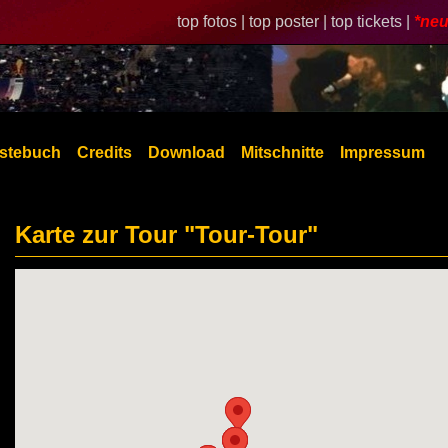
top fotos |
top poster |
top tickets |
*neu
stebuch
Credits
Download
Mitschnitte
Impressum
Karte zur Tour "Tour-Tour"