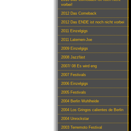
vorbei!
2012 Das Comeback
2012 Das ENDE ist noch nicht vorbei
2011 Einzelgigs
2011 Laternen-Joe
2009 Einzelgigs
2008 Jazzfäst
2007/ 08 Es wird eng
2007 Festivals
2006 Einzelgigs
2005 Festivals
2004 Berlin Wuhlheide
2004 Los Gringos calientes de Berlin
2004 Unrockstar
2003 Terremoto Festival