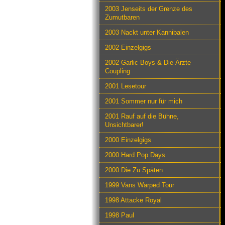
2003 Jenseits der Grenze des
Zumutbaren
2003 Nackt unter Kannibalen
2002 Einzelgigs
2002 Garlic Boys & Die Ärzte
Coupling
2001 Lesetour
2001 Sommer nur für mich
2001 Rauf auf die Bühne,
Unsichtbarer!
2000 Einzelgigs
2000 Hard Pop Days
2000 Die Zu Späten
1999 Vans Warped Tour
1998 Attacke Royal
1998 Paul