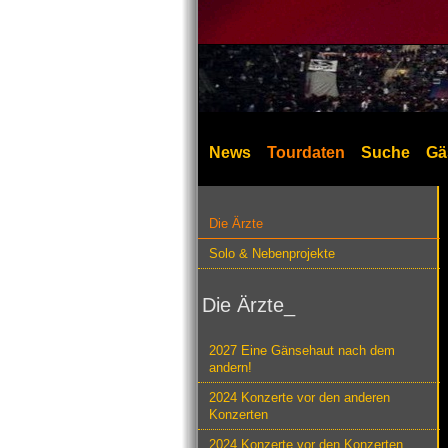
News
Tourdaten
Suche
Gä
Die Ärzte
Solo & Nebenprojekte
Die Ärzte_
2027 Eine Gänsehaut nach dem
andern!
2024 Konzerte vor den anderen
Konzerten
2024 Konzerte vor den Konzerten