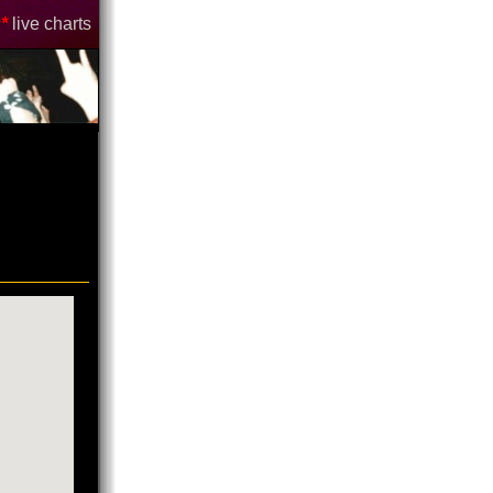
*
live charts