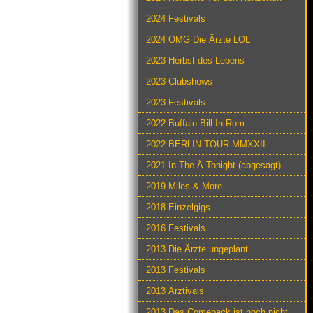
2024 Festivals
2024 OMG Die Ärzte LOL
2023 Herbst des Lebens
2023 Clubshows
2023 Festivals
2022 Buffalo Bill In Rom
2022 BERLIN TOUR MMXXII
2021 In The Ä Tonight (abgesagt)
2019 Miles & More
2018 Einzelgigs
2016 Festivals
2013 Die Ärzte ungeplant
2013 Festivals
2013 Ärztivals
2013 Das Comeback ist noch nicht