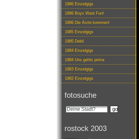
1986 Einzelgigs
1986 Boys Want Fun!
1986 Die Ärzte kommen!
1985 Einzelgigs
1985 Debil
1984 Einzelgigs
1984 Uns gehts prima
1983 Einzelgigs
1982 Einzelgigs
fotosuche
rostock 2003