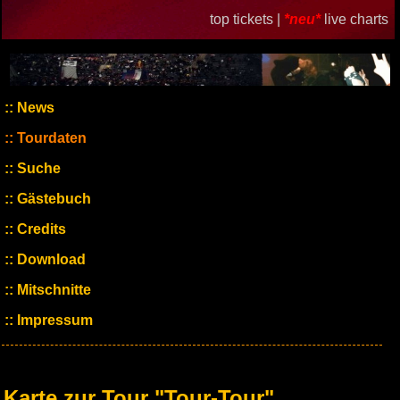
top tickets |
*neu*
live charts
News
Tourdaten
Suche
Gästebuch
Credits
Download
Mitschnitte
Impressum
Karte zur Tour "Tour-Tour"