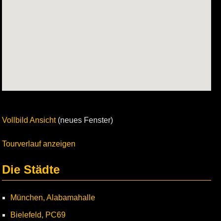
Vollbild Ansicht
(neues Fenster)
Tourverlauf anzeigen
Die Städte
München, Alabamahalle
Bielefeld, PC69