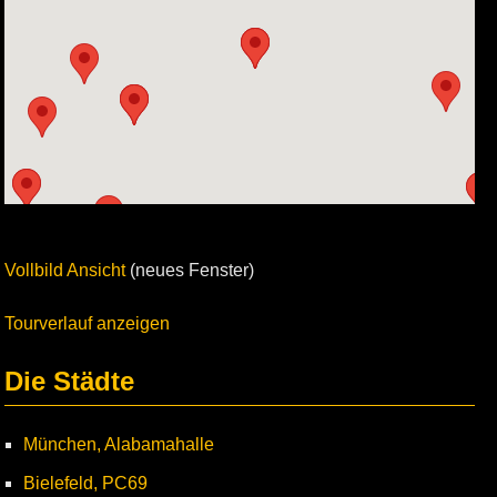
Vollbild Ansicht
(neues Fenster)
Tourverlauf anzeigen
Die Städte
München, Alabamahalle
Bielefeld, PC69