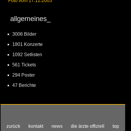
Foto vom 17.12.2003
allgemeines_
3006 Bilder
1801 Konzerte
1092 Setlisten
561 Tickets
294 Poster
47 Berichte
zurück
kontakt
news
die ärzte offiziell
top