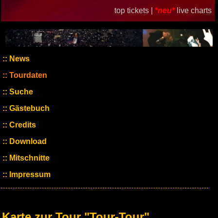
top tickets |
*neu*
live charts
News
Tourdaten
Suche
Gästebuch
Credits
Download
Mitschnitte
Impressum
Karte zur Tour "Tour-Tour"