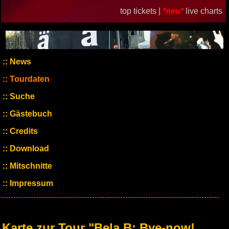
top tickets |
*neu*
live charts
News
Tourdaten
Suche
Gästebuch
Credits
Download
Mitschnitte
Impressum
Karte zur Tour "Bela B: Bye-now!