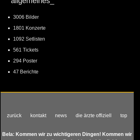
allgemeines_
3006 Bilder
1801 Konzerte
1092 Setlisten
561 Tickets
294 Poster
47 Berichte
zurück
kontakt
news
die ärzte offiziell
top
Bela: Kommen wir zu wichtigeren Dingen! Kommen wir