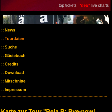
top tickets |
*neu*
live charts
News
Tourdaten
Suche
Gästebuch
Credits
Download
Mitschnitte
Impressum
Karte zur Tour "Bela B: Bye-now!