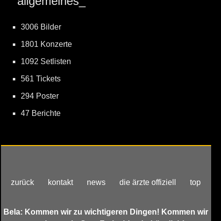
allgemeines_
3006 Bilder
1801 Konzerte
1092 Setlisten
561 Tickets
294 Poster
47 Berichte
zurück
kontakt
news
die ärzte offiziell
top
Bela: Kommen wir zu wichtigeren Dingen! Kommen wir