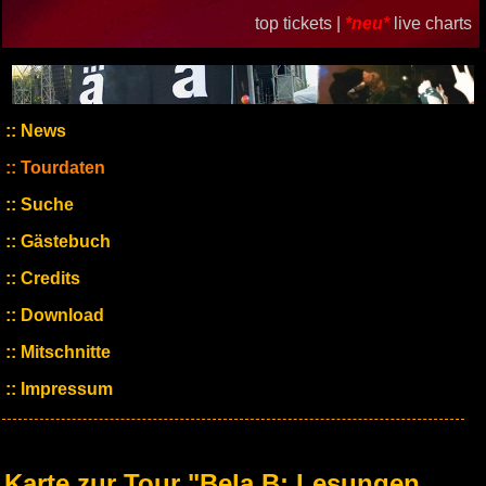
top tickets |
*neu*
live charts
News
Tourdaten
Suche
Gästebuch
Credits
Download
Mitschnitte
Impressum
Karte zur Tour "Bela B: Lesungen