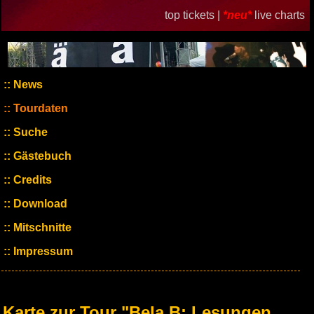
top tickets |
*neu*
live charts
News
Tourdaten
Suche
Gästebuch
Credits
Download
Mitschnitte
Impressum
Karte zur Tour "Bela B: Lesungen