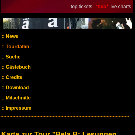
top tickets |
*neu*
live charts
News
Tourdaten
Suche
Gästebuch
Credits
Download
Mitschnitte
Impressum
Karte zur Tour "Bela B: Lesungen