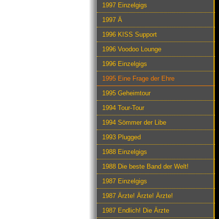
1997 Einzelgigs
1997 Ä
1996 KISS Support
1996 Voodoo Lounge
1996 Einzelgigs
1995 Eine Frage der Ehre
1995 Geheimtour
1994 Tour-Tour
1994 Sömmer der Libe
1993 Plugged
1988 Einzelgigs
1988 Die beste Band der Welt!
1987 Einzelgigs
1987 Ärzte! Ärzte! Ärzte!
1987 Endlich! Die Ärzte