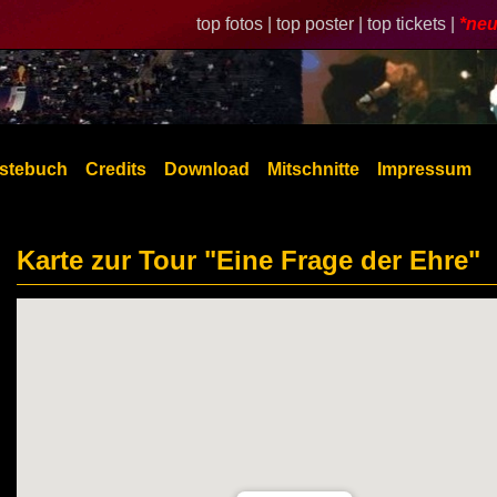
top fotos |
top poster |
top tickets |
*neu
stebuch
Credits
Download
Mitschnitte
Impressum
Karte zur Tour "Eine Frage der Ehre"