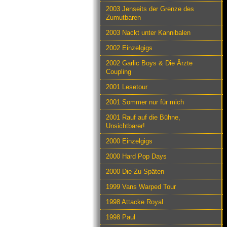
2003 Jenseits der Grenze des
Zumutbaren
2003 Nackt unter Kannibalen
2002 Einzelgigs
2002 Garlic Boys & Die Ärzte
Coupling
2001 Lesetour
2001 Sommer nur für mich
2001 Rauf auf die Bühne,
Unsichtbarer!
2000 Einzelgigs
2000 Hard Pop Days
2000 Die Zu Späten
1999 Vans Warped Tour
1998 Attacke Royal
1998 Paul