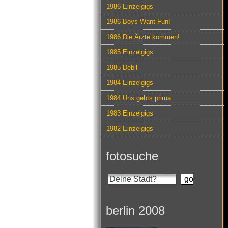
1986 Einzelgigs
1986 Boys Want Fun!
1986 Die Ärzte kommen!
1985 Einzelgigs
1985 Debil
1984 Einzelgigs
1984 Uns gehts prima
1983 Einzelgigs
1982 Einzelgigs
fotosuche
berlin 2008