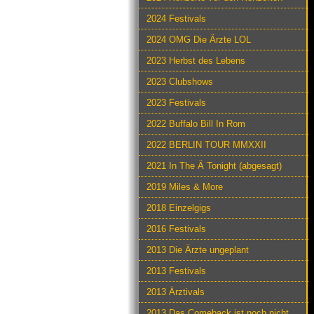
2024 Festivals
2024 OMG Die Ärzte LOL
2023 Herbst des Lebens
2023 Clubshows
2023 Festivals
2022 Buffalo Bill In Rom
2022 BERLIN TOUR MMXXII
2021 In The Ä Tonight (abgesagt)
2019 Miles & More
2018 Einzelgigs
2016 Festivals
2013 Die Ärzte ungeplant
2013 Festivals
2013 Ärztivals
2013 Das Comeback ist noch nicht