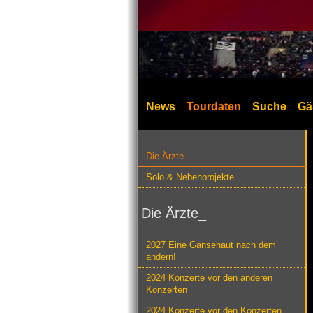
News
Tourdaten
Suche
Gä
Die Ärzte
Solo & Nebenprojekte
Die Ärzte_
2027 Eine Gänsehaut nach dem
andern!
2024 Konzerte vor den anderen
Konzerten
2024 Konzerte vor den Konzerten