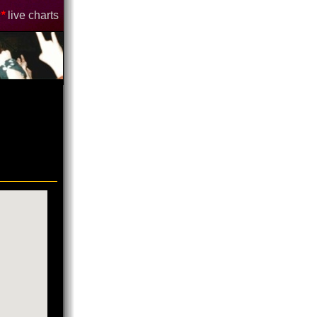
*
live charts