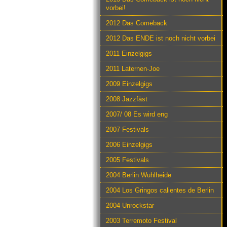
vorbei!
2012 Das Comeback
2012 Das ENDE ist noch nicht vorbei
2011 Einzelgigs
2011 Laternen-Joe
2009 Einzelgigs
2008 Jazzfäst
2007/ 08 Es wird eng
2007 Festivals
2006 Einzelgigs
2005 Festivals
2004 Berlin Wuhlheide
2004 Los Gringos calientes de Berlin
2004 Unrockstar
2003 Terremoto Festival