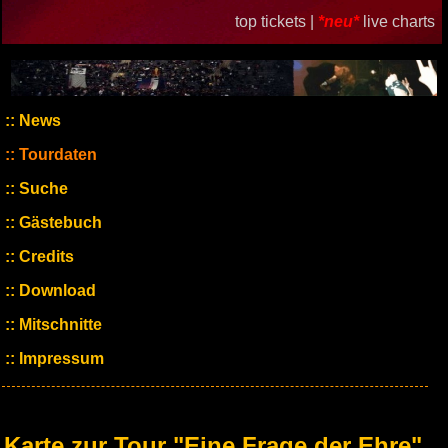
top tickets |
*neu*
live charts
News
Tourdaten
Suche
Gästebuch
Credits
Download
Mitschnitte
Impressum
Karte zur Tour "Eine Frage der Ehre"