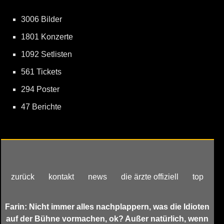
3006 Bilder
1801 Konzerte
1092 Setlisten
561 Tickets
294 Poster
47 Berichte
zurück
kontakt
news
die ärzte offiziell
top
Farin: Nicht immer alles nachplappern, was die Idioten
auf der Bühne vormachen, ok? Außer natürlich, wenn