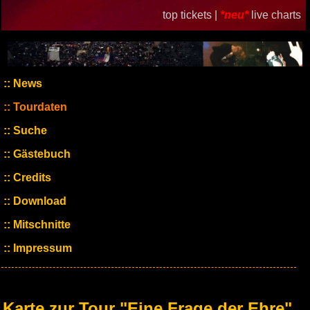
top tickets |
*neu*
live charts
News
Tourdaten
Suche
Gästebuch
Credits
Download
Mitschnitte
Impressum
Karte zur Tour "Eine Frage der Ehre"