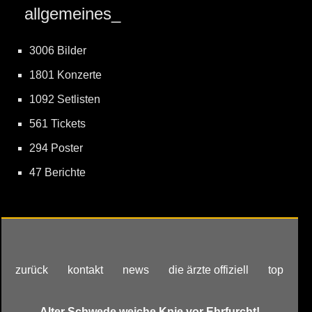
allgemeines_
3006 Bilder
1801 Konzerte
1092 Setlisten
561 Tickets
294 Poster
47 Berichte
zurück
kontakt
news
die ärzte offiziell
top
Alter Schwede,weiche Knie vor Ehrfurcht!