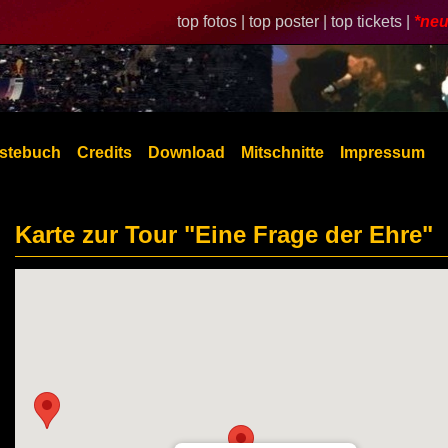
top fotos |
top poster |
top tickets |
*neu
stebuch
Credits
Download
Mitschnitte
Impressum
Karte zur Tour "Eine Frage der Ehre"