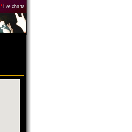
*
live charts