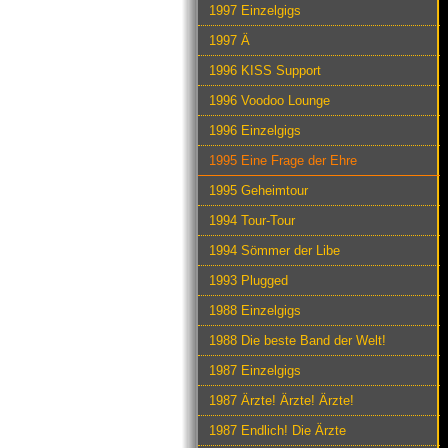
1997 Einzelgigs
1997 Ä
1996 KISS Support
1996 Voodoo Lounge
1996 Einzelgigs
1995 Eine Frage der Ehre
1995 Geheimtour
1994 Tour-Tour
1994 Sömmer der Libe
1993 Plugged
1988 Einzelgigs
1988 Die beste Band der Welt!
1987 Einzelgigs
1987 Ärzte! Ärzte! Ärzte!
1987 Endlich! Die Ärzte