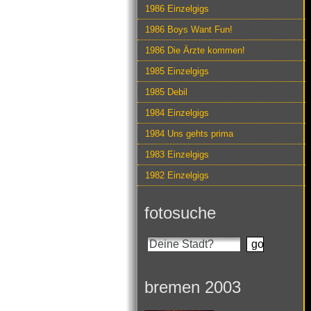
1986 Einzelgigs
1986 Boys Want Fun!
1986 Die Ärzte kommen!
1985 Einzelgigs
1985 Debil
1984 Einzelgigs
1984 Uns gehts prima
1983 Einzelgigs
1982 Einzelgigs
fotosuche
bremen 2003