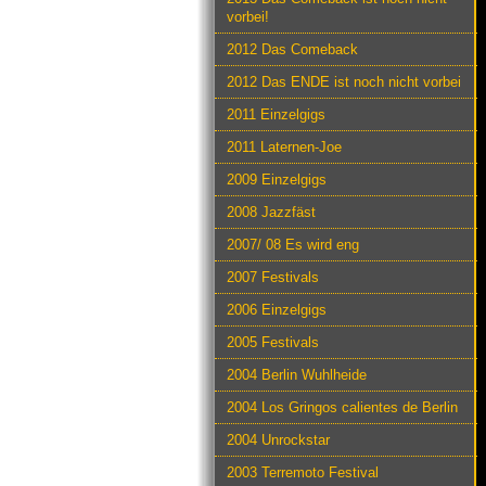
vorbei!
2012 Das Comeback
2012 Das ENDE ist noch nicht vorbei
2011 Einzelgigs
2011 Laternen-Joe
2009 Einzelgigs
2008 Jazzfäst
2007/ 08 Es wird eng
2007 Festivals
2006 Einzelgigs
2005 Festivals
2004 Berlin Wuhlheide
2004 Los Gringos calientes de Berlin
2004 Unrockstar
2003 Terremoto Festival