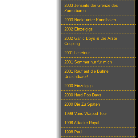
2003 Jenseits der Grenze des
Zumutbaren
2003 Nackt unter Kannibalen
2002 Einzelgigs
2002 Garlic Boys & Die Ärzte
Coupling
2001 Lesetour
2001 Sommer nur für mich
2001 Rauf auf die Bühne,
Unsichtbarer!
2000 Einzelgigs
2000 Hard Pop Days
2000 Die Zu Späten
1999 Vans Warped Tour
1998 Attacke Royal
1998 Paul