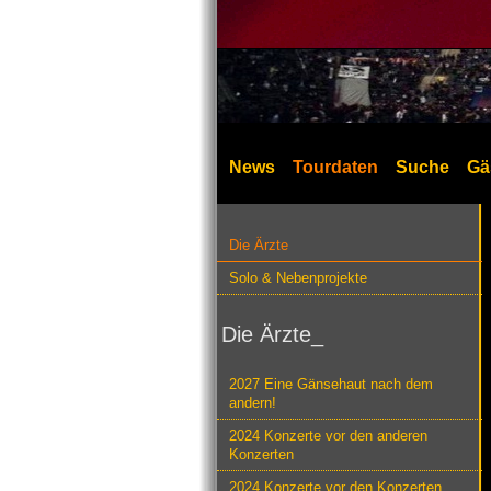
News
Tourdaten
Suche
Gä
Die Ärzte
Solo & Nebenprojekte
Die Ärzte_
2027 Eine Gänsehaut nach dem
andern!
2024 Konzerte vor den anderen
Konzerten
2024 Konzerte vor den Konzerten