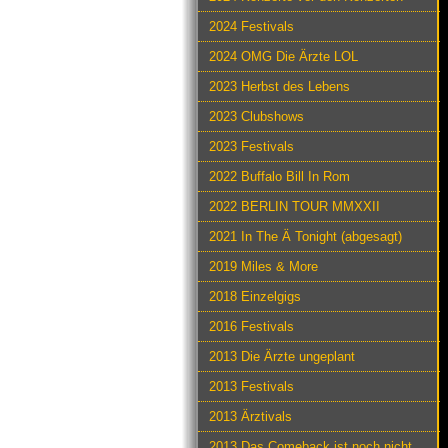
2024 Festivals
2024 OMG Die Ärzte LOL
2023 Herbst des Lebens
2023 Clubshows
2023 Festivals
2022 Buffalo Bill In Rom
2022 BERLIN TOUR MMXXII
2021 In The Ä Tonight (abgesagt)
2019 Miles & More
2018 Einzelgigs
2016 Festivals
2013 Die Ärzte ungeplant
2013 Festivals
2013 Ärztivals
2013 Das Comeback ist noch nicht