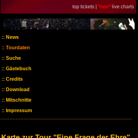
top tickets |
*neu*
live charts
News
Tourdaten
Suche
Gästebuch
Credits
Download
Mitschnitte
Impressum
Karte zur Tour "Eine Frage der Ehre"