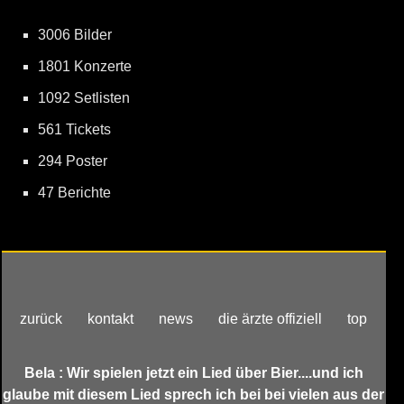
3006 Bilder
1801 Konzerte
1092 Setlisten
561 Tickets
294 Poster
47 Berichte
zurück
kontakt
news
die ärzte offiziell
top
Bela : Wir spielen jetzt ein Lied über Bier....und ich
glaube mit diesem Lied sprech ich bei bei vielen aus der