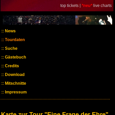
top tickets |
*neu*
live charts
News
Tourdaten
Suche
Gästebuch
Credits
Download
Mitschnitte
Impressum
Karte zur Tour "Eine Frage der Ehre"