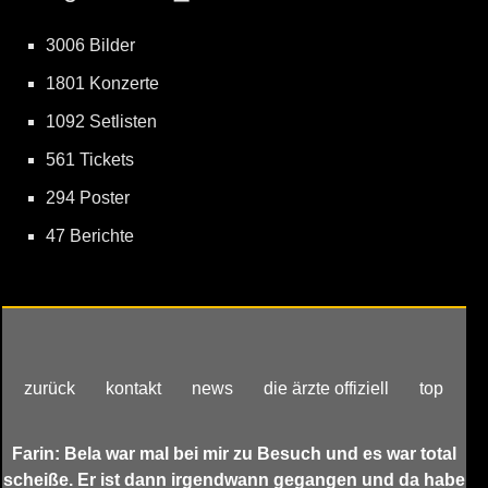
3006 Bilder
1801 Konzerte
1092 Setlisten
561 Tickets
294 Poster
47 Berichte
zurück
kontakt
news
die ärzte offiziell
top
Farin: Bela war mal bei mir zu Besuch und es war total
scheiße. Er ist dann irgendwann gegangen und da habe