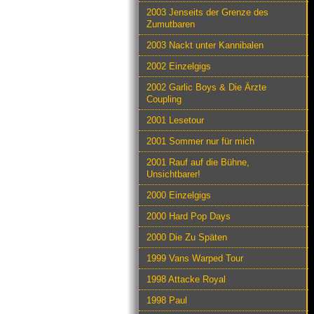
2003 Jenseits der Grenze des
Zumutbaren
2003 Nackt unter Kannibalen
2002 Einzelgigs
2002 Garlic Boys & Die Ärzte
Coupling
2001 Lesetour
2001 Sommer nur für mich
2001 Rauf auf die Bühne,
Unsichtbarer!
2000 Einzelgigs
2000 Hard Pop Days
2000 Die Zu Späten
1999 Vans Warped Tour
1998 Attacke Royal
1998 Paul