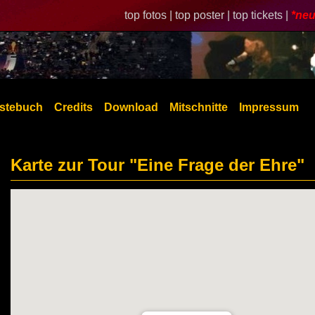
top fotos |
top poster |
top tickets |
*neu
stebuch
Credits
Download
Mitschnitte
Impressum
Karte zur Tour "Eine Frage der Ehre"