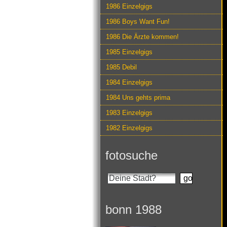
1986 Einzelgigs
1986 Boys Want Fun!
1986 Die Ärzte kommen!
1985 Einzelgigs
1985 Debil
1984 Einzelgigs
1984 Uns gehts prima
1983 Einzelgigs
1982 Einzelgigs
fotosuche
bonn 1988