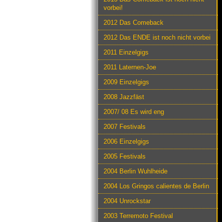
vorbei!
2012 Das Comeback
2012 Das ENDE ist noch nicht vorbei
2011 Einzelgigs
2011 Laternen-Joe
2009 Einzelgigs
2008 Jazzfäst
2007/ 08 Es wird eng
2007 Festivals
2006 Einzelgigs
2005 Festivals
2004 Berlin Wuhlheide
2004 Los Gringos calientes de Berlin
2004 Unrockstar
2003 Terremoto Festival