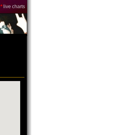
*
live charts