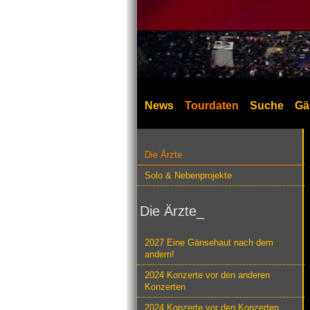
News
Tourdaten
Suche
Gä
Die Ärzte
Solo & Nebenprojekte
Die Ärzte_
2027 Eine Gänsehaut nach dem
andern!
2024 Konzerte vor den anderen
Konzerten
2024 Konzerte vor den Konzerten