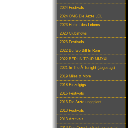
2024 Festivals
2024 OMG Die Ärzte LOL
2023 Herbst des Lebens
2023 Clubshows
2023 Festivals
2022 Buffalo Bill In Rom
2022 BERLIN TOUR MMXXII
2021 In The Ä Tonight (abgesagt)
2019 Miles & More
2018 Einzelgigs
2016 Festivals
2013 Die Ärzte ungeplant
2013 Festivals
2013 Ärztivals
2013 Das Comeback ist noch nicht