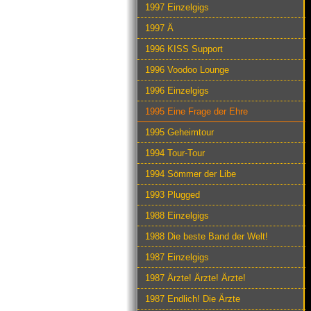
1997 Einzelgigs
1997 Ä
1996 KISS Support
1996 Voodoo Lounge
1996 Einzelgigs
1995 Eine Frage der Ehre
1995 Geheimtour
1994 Tour-Tour
1994 Sömmer der Libe
1993 Plugged
1988 Einzelgigs
1988 Die beste Band der Welt!
1987 Einzelgigs
1987 Ärzte! Ärzte! Ärzte!
1987 Endlich! Die Ärzte