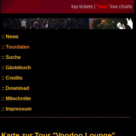
top tickets |
*neu*
live charts
News
Tourdaten
Suche
Gästebuch
Credits
Download
Mitschnitte
Impressum
Karte zur Tour "Voodoo Lounge"