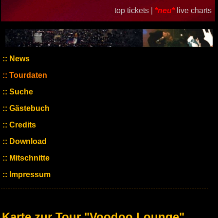
top tickets |
*neu*
live charts
News
Tourdaten
Suche
Gästebuch
Credits
Download
Mitschnitte
Impressum
Karte zur Tour "Voodoo Lounge"