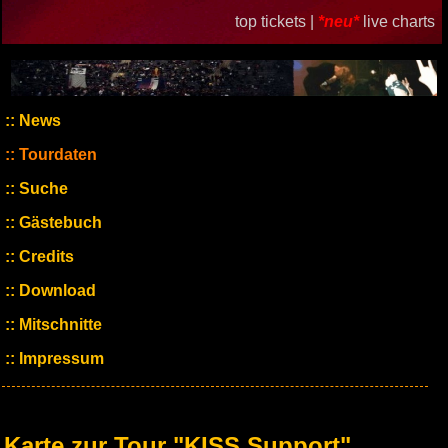
top tickets |
*neu*
live charts
News
Tourdaten
Suche
Gästebuch
Credits
Download
Mitschnitte
Impressum
Karte zur Tour "KISS Support"