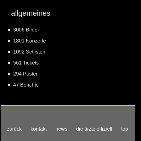
allgemeines_
3006 Bilder
1801 Konzerte
1092 Setlisten
561 Tickets
294 Poster
47 Berichte
zurück
kontakt
news
die ärzte offiziell
top