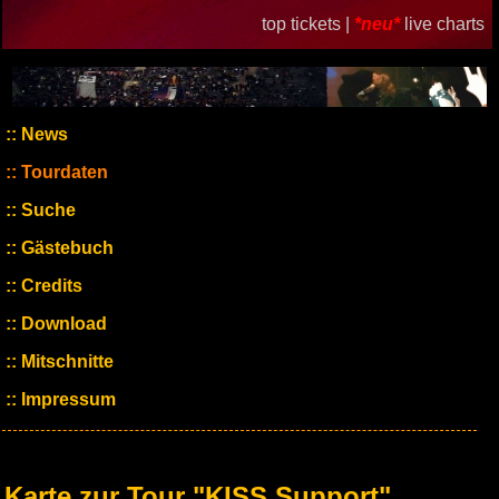
top tickets |
*neu*
live charts
News
Tourdaten
Suche
Gästebuch
Credits
Download
Mitschnitte
Impressum
Karte zur Tour "KISS Support"