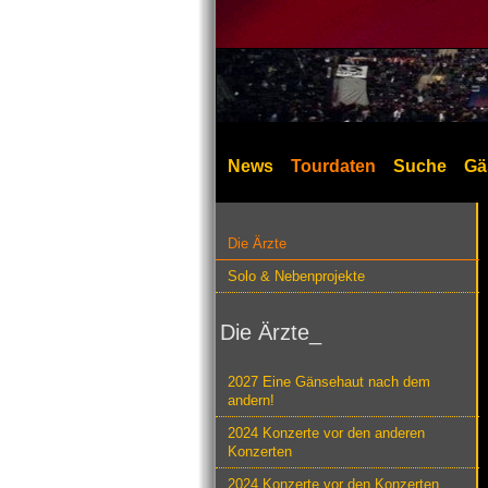
News
Tourdaten
Suche
Gä
Die Ärzte
Solo & Nebenprojekte
Die Ärzte_
2027 Eine Gänsehaut nach dem
andern!
2024 Konzerte vor den anderen
Konzerten
2024 Konzerte vor den Konzerten