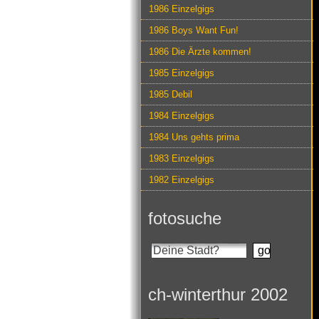
1986 Einzelgigs
1986 Boys Want Fun!
1986 Die Ärzte kommen!
1985 Einzelgigs
1985 Debil
1984 Einzelgigs
1984 Uns gehts prima
1983 Einzelgigs
1982 Einzelgigs
fotosuche
ch-winterthur 2002