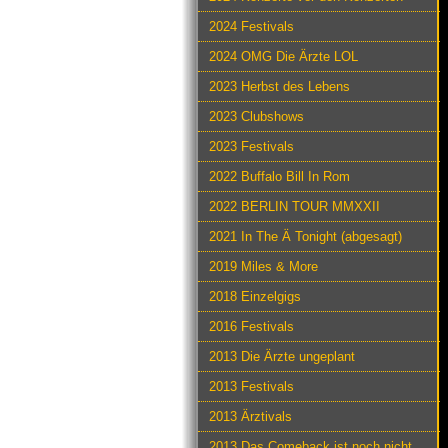
2024 Festivals
2024 OMG Die Ärzte LOL
2023 Herbst des Lebens
2023 Clubshows
2023 Festivals
2022 Buffalo Bill In Rom
2022 BERLIN TOUR MMXXII
2021 In The Ä Tonight (abgesagt)
2019 Miles & More
2018 Einzelgigs
2016 Festivals
2013 Die Ärzte ungeplant
2013 Festivals
2013 Ärztivals
2013 Das Comeback ist noch nicht