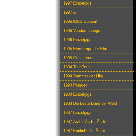
1997 Einzelgigs
1997 Ä
1996 KISS Support
1996 Voodoo Lounge
1996 Einzelgigs
1995 Eine Frage der Ehre
1995 Geheimtour
1994 Tour-Tour
1994 Sömmer der Libe
1993 Plugged
1988 Einzelgigs
1988 Die beste Band der Welt!
1987 Einzelgigs
1987 Ärzte! Ärzte! Ärzte!
1987 Endlich! Die Ärzte