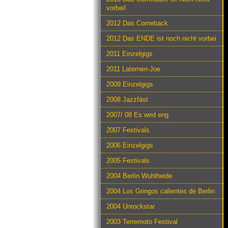
vorbei!
2012 Das Comeback
2012 Das ENDE ist noch nicht vorbei
2011 Einzelgigs
2011 Laternen-Joe
2009 Einzelgigs
2008 Jazzfäst
2007/ 08 Es wird eng
2007 Festivals
2006 Einzelgigs
2005 Festivals
2004 Berlin Wuhlheide
2004 Los Gringos calientes de Berlin
2004 Unrockstar
2003 Terremoto Festival