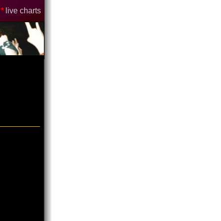
*
live charts