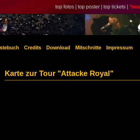
top fotos |
top poster |
top tickets |
*neu
stebuch
Credits
Download
Mitschnitte
Impressum
Karte zur Tour "Attacke Royal"