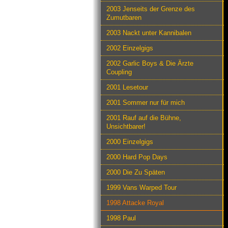
2003 Jenseits der Grenze des
Zumutbaren
2003 Nackt unter Kannibalen
2002 Einzelgigs
2002 Garlic Boys & Die Ärzte
Coupling
2001 Lesetour
2001 Sommer nur für mich
2001 Rauf auf die Bühne,
Unsichtbarer!
2000 Einzelgigs
2000 Hard Pop Days
2000 Die Zu Späten
1999 Vans Warped Tour
1998 Attacke Royal
1998 Paul