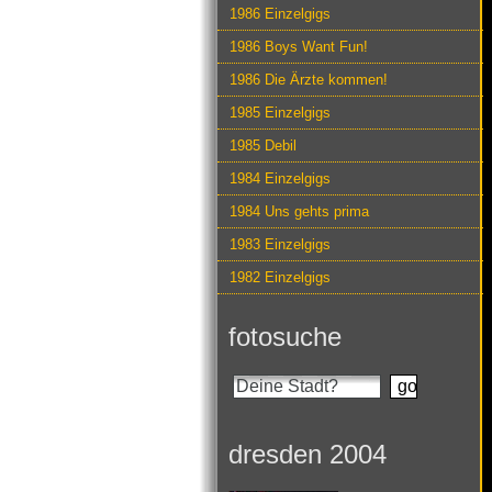
1986 Einzelgigs
1986 Boys Want Fun!
1986 Die Ärzte kommen!
1985 Einzelgigs
1985 Debil
1984 Einzelgigs
1984 Uns gehts prima
1983 Einzelgigs
1982 Einzelgigs
fotosuche
dresden 2004