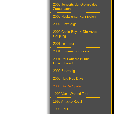
2003 Jenseits der Grenze des
Zumutbaren
2003 Nackt unter Kannibalen
2002 Einzelgigs
2002 Garlic Boys & Die Ärzte
Coupling
2001 Lesetour
2001 Sommer nur für mich
2001 Rauf auf die Bühne,
Unsichtbarer!
2000 Einzelgigs
2000 Hard Pop Days
2000 Die Zu Späten
1999 Vans Warped Tour
1998 Attacke Royal
1998 Paul