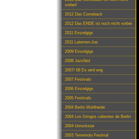
vorbei!
2012 Das Comeback
2012 Das ENDE ist noch nicht vorbei
2011 Einzelgigs
2011 Laternen-Joe
2009 Einzelgigs
2008 Jazzfäst
2007/ 08 Es wird eng
2007 Festivals
2006 Einzelgigs
2005 Festivals
2004 Berlin Wuhlheide
2004 Los Gringos calientes de Berlin
2004 Unrockstar
2003 Terremoto Festival