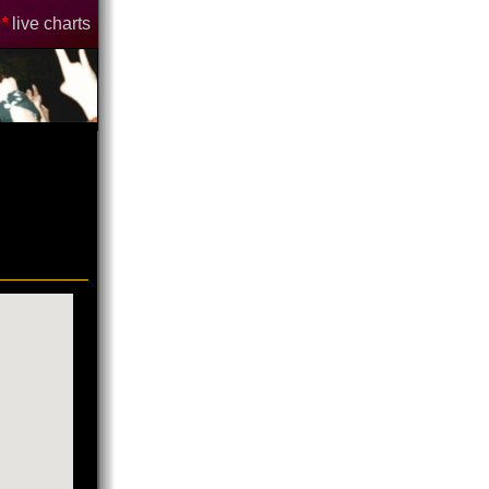
*
live charts