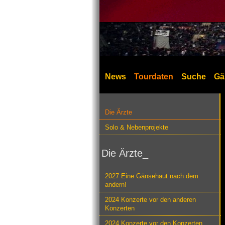
News
Tourdaten
Suche
Gä
Die Ärzte
Solo & Nebenprojekte
Die Ärzte_
2027 Eine Gänsehaut nach dem
andern!
2024 Konzerte vor den anderen
Konzerten
2024 Konzerte vor den Konzerten