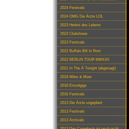
2024 Festivals
2024 OMG Die Ärzte LOL
2023 Herbst des Lebens
2023 Clubshows
2023 Festivals
2022 Buffalo Bill In Rom
2022 BERLIN TOUR MMXXII
2021 In The Ä Tonight (abgesagt)
2019 Miles & More
2018 Einzelgigs
2016 Festivals
2013 Die Ärzte ungeplant
2013 Festivals
2013 Ärztivals
2013 Das Comeback ist noch nicht