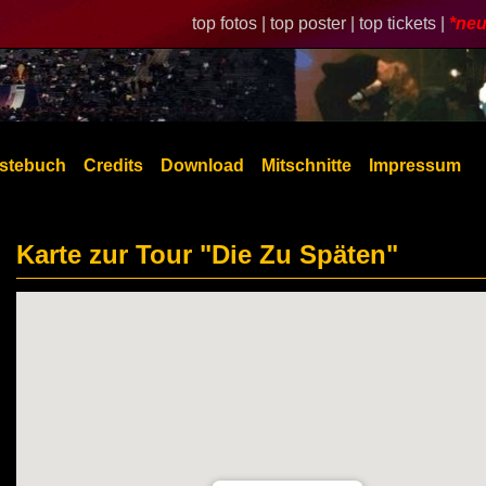
top fotos |
top poster |
top tickets |
*neu
stebuch
Credits
Download
Mitschnitte
Impressum
Karte zur Tour "Die Zu Späten"