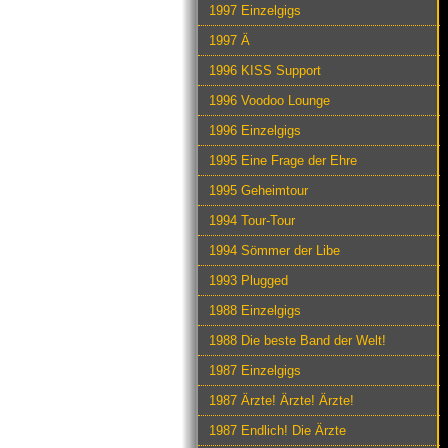
1997 Einzelgigs
1997 Ä
1996 KISS Support
1996 Voodoo Lounge
1996 Einzelgigs
1995 Eine Frage der Ehre
1995 Geheimtour
1994 Tour-Tour
1994 Sömmer der Libe
1993 Plugged
1988 Einzelgigs
1988 Die beste Band der Welt!
1987 Einzelgigs
1987 Ärzte! Ärzte! Ärzte!
1987 Endlich! Die Ärzte