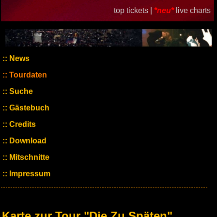
top tickets |
*neu*
live charts
News
Tourdaten
Suche
Gästebuch
Credits
Download
Mitschnitte
Impressum
Karte zur Tour "Die Zu Späten"