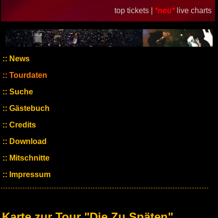
top tickets |
*neu*
live charts
News
Tourdaten
Suche
Gästebuch
Credits
Download
Mitschnitte
Impressum
Karte zur Tour "Die Zu Späten"