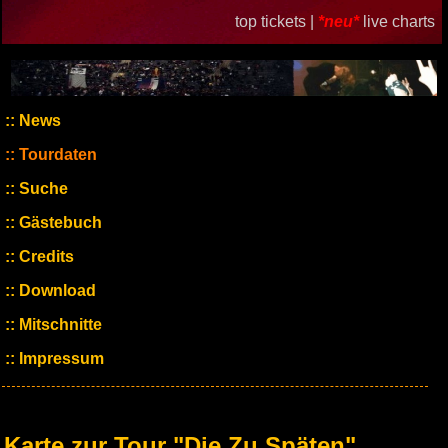
top tickets |
*neu*
live charts
News
Tourdaten
Suche
Gästebuch
Credits
Download
Mitschnitte
Impressum
Karte zur Tour "Die Zu Späten"