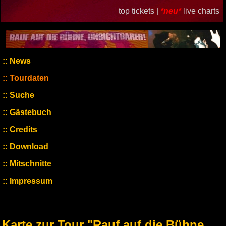
top tickets |
*neu*
live charts
News
Tourdaten
Suche
Gästebuch
Credits
Download
Mitschnitte
Impressum
Karte zur Tour "Rauf auf die Bühne,