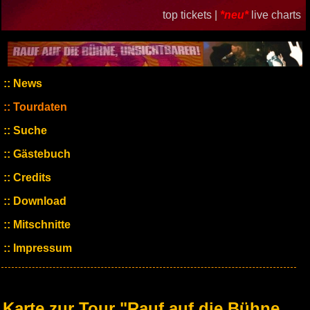
top tickets |
*neu*
live charts
News
Tourdaten
Suche
Gästebuch
Credits
Download
Mitschnitte
Impressum
Karte zur Tour "Rauf auf die Bühne,