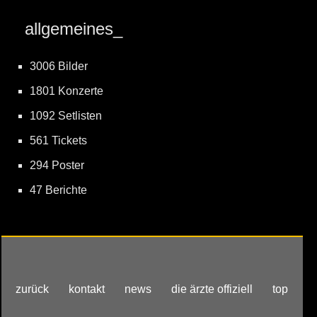
allgemeines_
3006 Bilder
1801 Konzerte
1092 Setlisten
561 Tickets
294 Poster
47 Berichte
zurück
kontakt
news
die ärzte offiziell
top