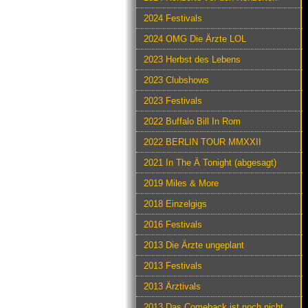
2024 Festivals
2024 OMG Die Ärzte LOL
2023 Herbst des Lebens
2023 Clubshows
2023 Festivals
2022 Buffalo Bill In Rom
2022 BERLIN TOUR MMXXII
2021 In The Ä Tonight (abgesagt)
2019 Miles & More
2018 Einzelgigs
2016 Festivals
2013 Die Ärzte ungeplant
2013 Festivals
2013 Ärztivals
2013 Das Comeback ist noch nicht