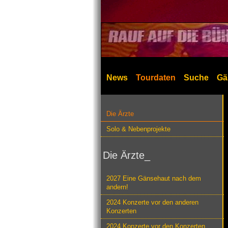
News
Tourdaten
Suche
Gä
Die Ärzte
Solo & Nebenprojekte
Die Ärzte_
2027 Eine Gänsehaut nach dem
andern!
2024 Konzerte vor den anderen
Konzerten
2024 Konzerte vor den Konzerten