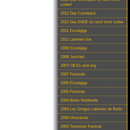
vorbei!
2012 Das Comeback
2012 Das ENDE ist noch nicht vorbei
2011 Einzelgigs
2011 Laternen-Joe
2009 Einzelgigs
2008 Jazzfäst
2007/ 08 Es wird eng
2007 Festivals
2006 Einzelgigs
2005 Festivals
2004 Berlin Wuhlheide
2004 Los Gringos calientes de Berlin
2004 Unrockstar
2003 Terremoto Festival