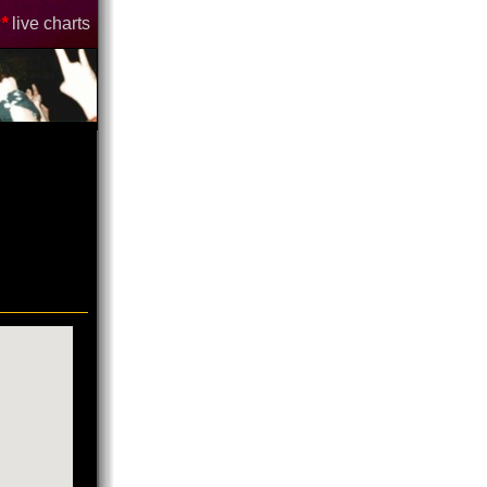
*
live charts