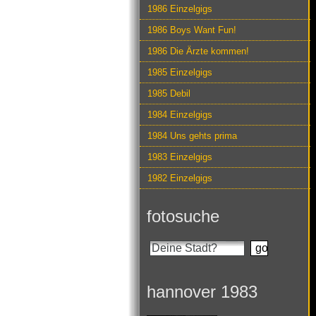
1986 Einzelgigs
1986 Boys Want Fun!
1986 Die Ärzte kommen!
1985 Einzelgigs
1985 Debil
1984 Einzelgigs
1984 Uns gehts prima
1983 Einzelgigs
1982 Einzelgigs
fotosuche
hannover 1983