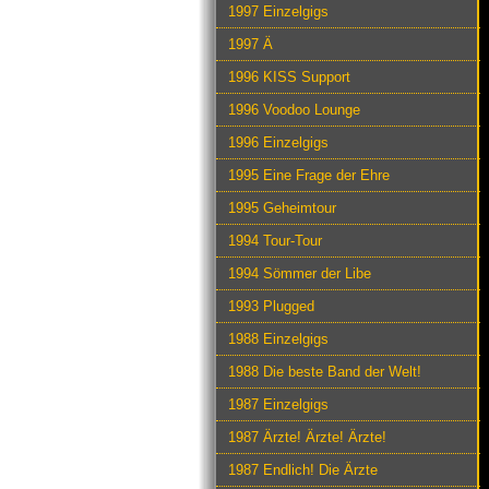
1997 Einzelgigs
1997 Ä
1996 KISS Support
1996 Voodoo Lounge
1996 Einzelgigs
1995 Eine Frage der Ehre
1995 Geheimtour
1994 Tour-Tour
1994 Sömmer der Libe
1993 Plugged
1988 Einzelgigs
1988 Die beste Band der Welt!
1987 Einzelgigs
1987 Ärzte! Ärzte! Ärzte!
1987 Endlich! Die Ärzte