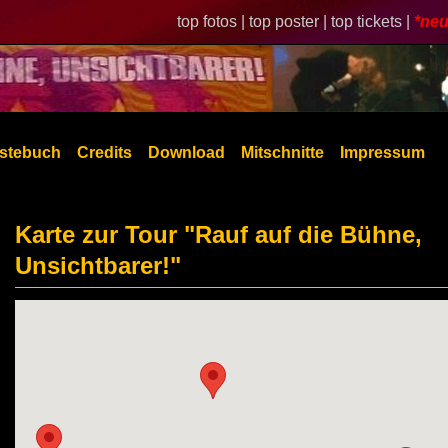
top fotos |
top poster |
top tickets |
*neu
stebuch
Credits
Download
Mitschnitte
Impressum
Karte zur Tour "Rauf auf die Bühne,
Unsichtbarer!"