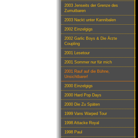
2003 Jenseits der Grenze des
Zumutbaren
2003 Nackt unter Kannibalen
2002 Einzelgigs
2002 Garlic Boys & Die Ärzte
Coupling
2001 Lesetour
2001 Sommer nur für mich
2001 Rauf auf die Bühne,
Unsichtbarer!
2000 Einzelgigs
2000 Hard Pop Days
2000 Die Zu Späten
1999 Vans Warped Tour
1998 Attacke Royal
1998 Paul