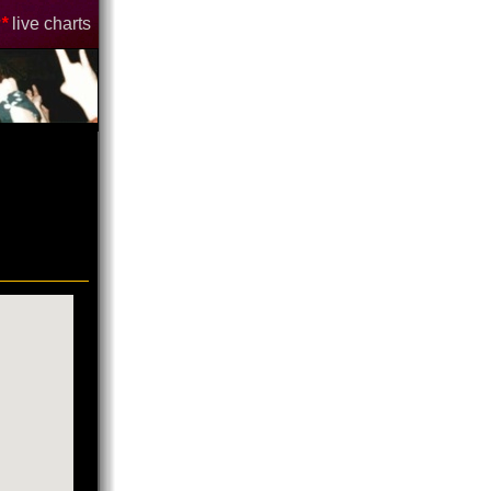
*
live charts
"