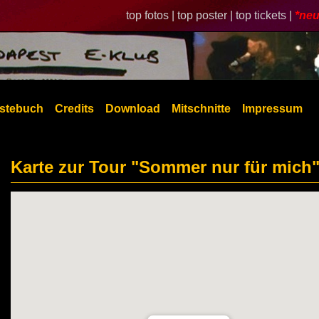
top fotos |
top poster |
top tickets |
*neu
stebuch
Credits
Download
Mitschnitte
Impressum
Karte zur Tour "Sommer nur für mich