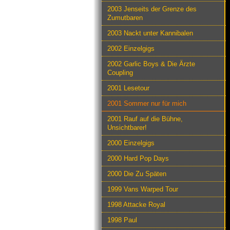
2003 Jenseits der Grenze des
Zumutbaren
2003 Nackt unter Kannibalen
2002 Einzelgigs
2002 Garlic Boys & Die Ärzte
Coupling
2001 Lesetour
2001 Sommer nur für mich
2001 Rauf auf die Bühne,
Unsichtbarer!
2000 Einzelgigs
2000 Hard Pop Days
2000 Die Zu Späten
1999 Vans Warped Tour
1998 Attacke Royal
1998 Paul