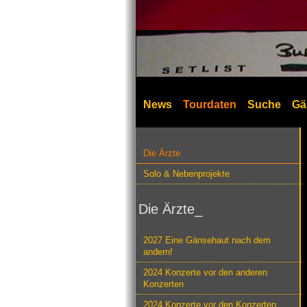
News
Tourdaten
Suche
Gä
Die Ärzte
Solo & Nebenprojekte
Die Ärzte_
2027 Eine Gänsehaut nach dem
andern!
2024 Konzerte vor den anderen
Konzerten
2024 Konzerte vor den Konzerten