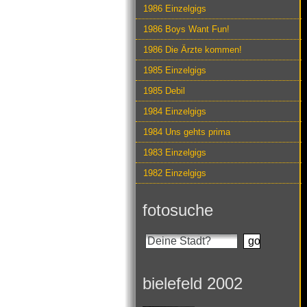
1986 Einzelgigs
1986 Boys Want Fun!
1986 Die Ärzte kommen!
1985 Einzelgigs
1985 Debil
1984 Einzelgigs
1984 Uns gehts prima
1983 Einzelgigs
1982 Einzelgigs
fotosuche
bielefeld 2002