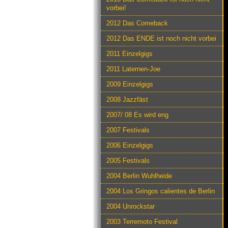
vorbei!
2012 Das Comeback
2012 Das ENDE ist noch nicht vorbei
2011 Einzelgigs
2011 Laternen-Joe
2009 Einzelgigs
2008 Jazzfäst
2007/ 08 Es wird eng
2007 Festivals
2006 Einzelgigs
2005 Festivals
2004 Berlin Wuhlheide
2004 Los Gringos calientes de Berlin
2004 Unrockstar
2003 Terremoto Festival