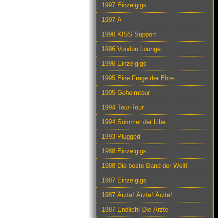
1997 Einzelgigs
1997 Ä
1996 KISS Support
1996 Voodoo Lounge
1996 Einzelgigs
1995 Eine Frage der Ehre
1995 Geheimtour
1994 Tour-Tour
1994 Sömmer der Libe
1993 Plugged
1988 Einzelgigs
1988 Die beste Band der Welt!
1987 Einzelgigs
1987 Ärzte! Ärzte! Ärzte!
1987 Endlich! Die Ärzte