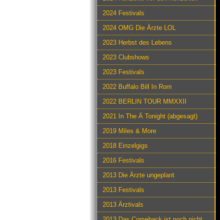
2024 Festivals
2024 OMG Die Ärzte LOL
2023 Herbst des Lebens
2023 Clubshows
2023 Festivals
2022 Buffalo Bill In Rom
2022 BERLIN TOUR MMXXII
2021 In The Ä Tonight (abgesagt)
2019 Miles & More
2018 Einzelgigs
2016 Festivals
2013 Die Ärzte ungeplant
2013 Festivals
2013 Ärztivals
2013 Das Comeback ist noch nicht