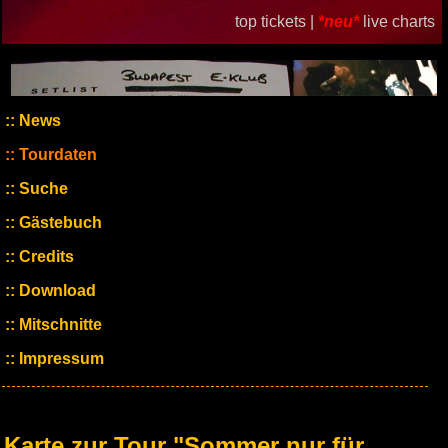
top tickets |
*neu*
live charts
News
Tourdaten
Suche
Gästebuch
Credits
Download
Mitschnitte
Impressum
Karte zur Tour "Sommer nur für