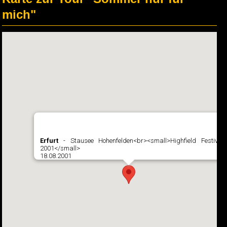
mich"
Erfurt
- Stausee Hohenfelden<br><small>Highfield Festival
2001</small>
18.08.2001