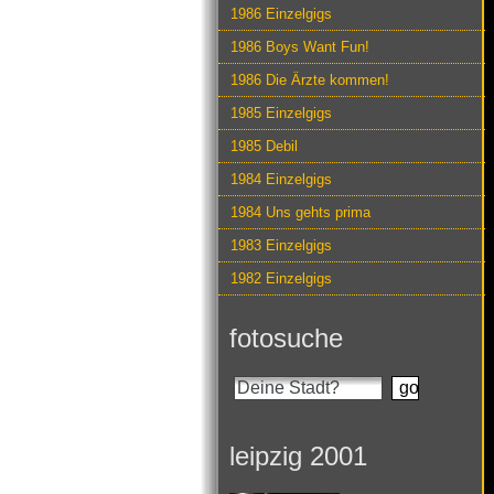
1986 Einzelgigs
1986 Boys Want Fun!
1986 Die Ärzte kommen!
1985 Einzelgigs
1985 Debil
1984 Einzelgigs
1984 Uns gehts prima
1983 Einzelgigs
1982 Einzelgigs
fotosuche
leipzig 2001