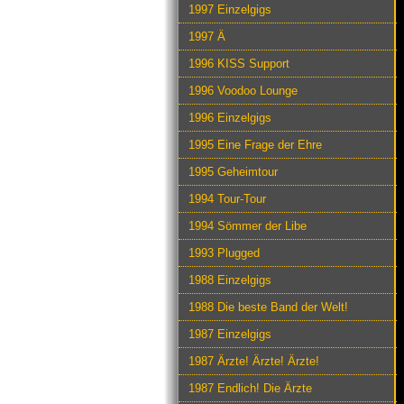
1997 Einzelgigs
1997 Ä
1996 KISS Support
1996 Voodoo Lounge
1996 Einzelgigs
1995 Eine Frage der Ehre
1995 Geheimtour
1994 Tour-Tour
1994 Sömmer der Libe
1993 Plugged
1988 Einzelgigs
1988 Die beste Band der Welt!
1987 Einzelgigs
1987 Ärzte! Ärzte! Ärzte!
1987 Endlich! Die Ärzte