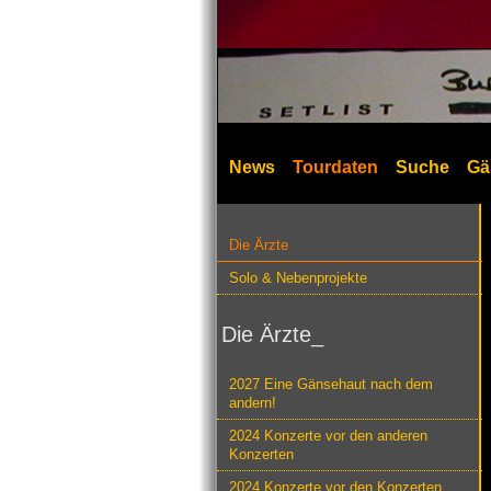
News
Tourdaten
Suche
Gä
Die Ärzte
Solo & Nebenprojekte
Die Ärzte_
2027 Eine Gänsehaut nach dem
andern!
2024 Konzerte vor den anderen
Konzerten
2024 Konzerte vor den Konzerten