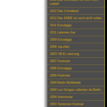
vorbei!
2012 Das Comeback
2012 Das ENDE ist noch nicht vorbei
2011 Einzelgigs
2011 Laternen-Joe
2009 Einzelgigs
2008 Jazzfäst
2007/ 08 Es wird eng
2007 Festivals
2006 Einzelgigs
2005 Festivals
2004 Berlin Wuhlheide
2004 Los Gringos calientes de Berlin
2004 Unrockstar
2003 Terremoto Festival