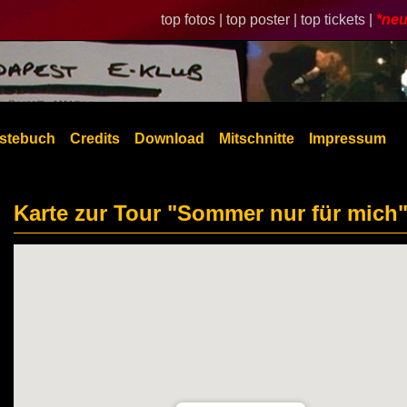
top fotos |
top poster |
top tickets |
*neu
stebuch
Credits
Download
Mitschnitte
Impressum
Karte zur Tour "Sommer nur für mich