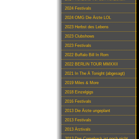
2024 Festivals
2024 OMG Die Ärzte LOL
2023 Herbst des Lebens
2023 Clubshows
2023 Festivals
2022 Buffalo Bill In Rom
2022 BERLIN TOUR MMXXII
2021 In The Ä Tonight (abgesagt)
2019 Miles & More
2018 Einzelgigs
2016 Festivals
2013 Die Ärzte ungeplant
2013 Festivals
2013 Ärztivals
2013 Das Comeback ist noch nicht