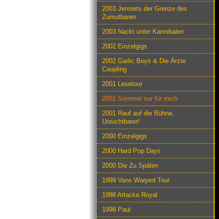
2003 Jenseits der Grenze des
Zumutbaren
2003 Nackt unter Kannibalen
2002 Einzelgigs
2002 Garlic Boys & Die Ärzte
Coupling
2001 Lesetour
2001 Sommer nur für mich
2001 Rauf auf die Bühne,
Unsichtbarer!
2000 Einzelgigs
2000 Hard Pop Days
2000 Die Zu Späten
1999 Vans Warped Tour
1998 Attacke Royal
1998 Paul