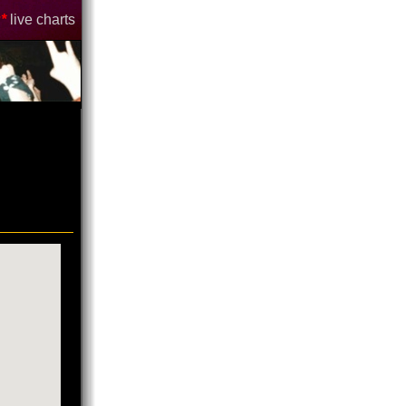
*
live charts
"