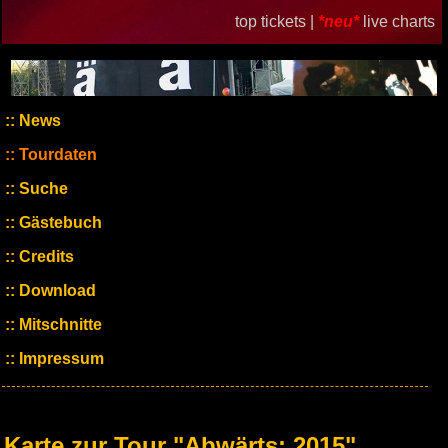
top tickets |
*neu*
live charts
News
Tourdaten
Suche
Gästebuch
Credits
Download
Mitschnitte
Impressum
Karte zur Tour "Abwärts: 2015"