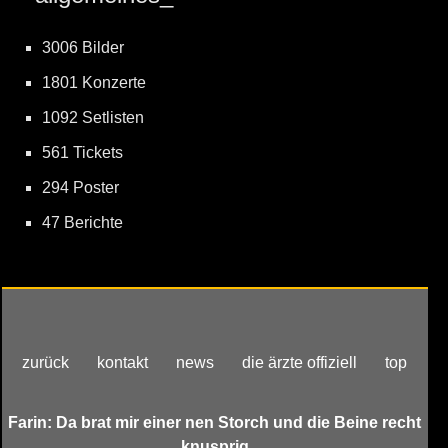
3006 Bilder
1801 Konzerte
1092 Setlisten
561 Tickets
294 Poster
47 Berichte
zurück
kontakt
news
die ärzte offiziell
top
Farin: Da brat mir einer nen Storch und die Beine recht
knusprig