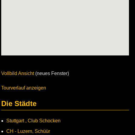
Vollbild Ansicht
(neues Fenster)
Tourverlauf anzeigen
Die Städte
Stuttgart , Club Schocken
CH - Luzern, Schüür