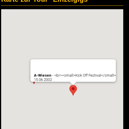
A-Wiesen
- <br><small>Kick Off Festival</small>
15.06.2002