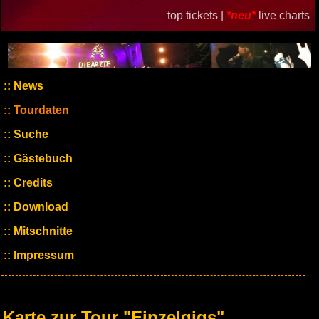
top tickets |
*neu*
live charts
News
Tourdaten
Suche
Gästebuch
Credits
Download
Mitschnitte
Impressum
Karte zur Tour "Einzelgigs"