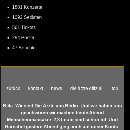
1801 Konzerte
1092 Setlisten
561 Tickets
294 Poster
47 Berichte
zurück
kontakt
news
die ärzte offiziell
top
Bela: Wir sind Die Ärzte aus Berlin. Und wir haben uns
geschworen wir machen heute Abend
Menschenmassaker. 2,3 Leute sind schon tot. Und
Barschel gestern Abend ging auch auf unser Konto.